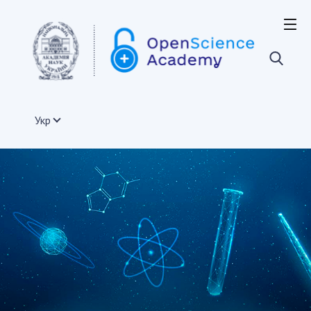
ВІДКРИТА НАУКА У СВІТІ
Європейський Союз
Акти та документи ЄС
Документи установ та організацій держав-членів
Укр
ЄС
Інфраструктура відкритої науки в ЄС
Міжнародні організації
Інші країни
Проекти з розвитку відкритої науки
Публікації, презентації
ВІДКРИТА НАУКА В УКРАЇНІ
Нормативно-правові акти