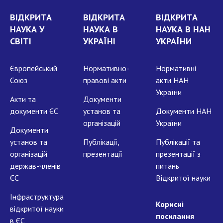
ВІДКРИТА
ВІДКРИТА
ВІДКРИТА
НАУКА У
НАУКА В
НАУКА В НАН
СВІТІ
УКРАЇНІ
УКРАЇНИ
Європейський
Нормативно-
Нормативні
Союз
правові акти
акти НАН
України
Акти та
Документи
документи ЄС
установ та
Документи НАН
організацій
України
Документи
установ та
Публікації,
Публікації та
організацій
презентації
презентації з
держав-членів
питань
ЄС
Відкритої науки
Інфраструктура
Корисні
відкритої науки
посилання
в ЄС