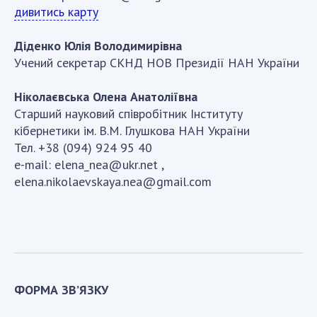
Документи установ та організацій
дивитись карту
Публікації, презентації
Діденко Юлія Володимирівна
Учений секретар СКНД НОВ Президії НАН України
ВІДКРИТА НАУКА В НАН УКРАЇНИ
Ніколаєвська Олена Анатоліївна
Нормативні акти НАН України
Старший науковий співробітник Інституту
Документи НАН України
кібернетики ім. В.М. Глушкова НАН України
Публікації та презентації з питань Відкритої
Тел. +38 (094) 924 95 40
науки
e-mail: elena_nea@ukr.net ,
elena.nikolaevskaya.nea@gmail.com
Корисні посилання
РОБОЧА ГРУПА НАН УКРАЇНИ
КОНТАКТИ
НОВИНИ
ФОРМА ЗВ’ЯЗКУ
ЗАХОДИ