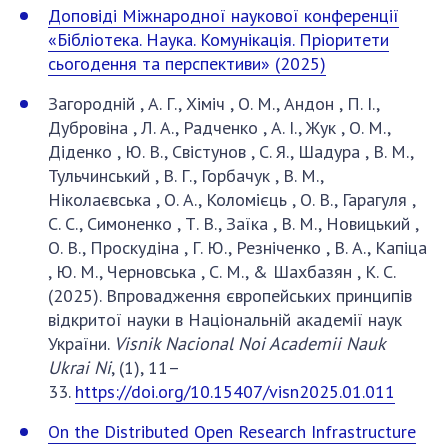
Документи установ та організацій
Доповіді Міжнародної наукової конференції
Публікації, презентації
«Бібліотека. Наука. Комунікація. Пріоритети
сьогодення та перспективи» (2025)
ВІДКРИТА НАУКА В НАН УКРАЇНИ
Загородній , А. Г., Хіміч , О. М., Андон , П. І.,
Дубровіна , Л. А., Радченко , А. І., Жук , О. М.,
Нормативні акти НАН України
Діденко , Ю. В., Свістунов , С. Я., Шадура , В. М.,
Документи НАН України
Тульчинський , В. Г., Горбачук , В. М.,
Публікації та презентації з питань Відкритої
Ніколаєвська , О. А., Коломієць , О. В., Гарагуля ,
науки
С. С., Симоненко , Т. В., Заїка , В. М., Новицький ,
О. В., Проскудіна , Г. Ю., Резніченко , В. А., Капіца
Корисні посилання
, Ю. М., Черновська , С. М., & Шахбазян , К. С.
(2025). Впровадження європейських принципів
РОБОЧА ГРУПА НАН УКРАЇНИ
відкритої науки в Національній академії наук
України.
Visnik Nacional Noi Academii Nauk
КОНТАКТИ
Ukrai Ni
, (1), 11–
33.
https://doi.org/10.15407/visn2025.01.011
НОВИНИ
On the Distributed Open Research Infrastructure
ЗАХОДИ