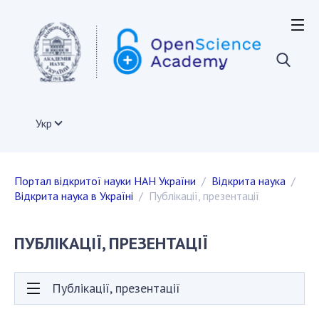
ВІДКРИТА НАУКА У СВІТІ
Європейський Союз
Акти та документи ЄС
Документи установ та організацій держав-членів
Укр
ЄС
Інфраструктура відкритої науки в ЄС
Міжнародні організації
Портал відкритої науки НАН України
Відкрита наука
Інші країни
Відкрита наука в Україні
Публікації, презентації
Проекти з розвитку відкритої науки
Публікації, презентації
ПУБЛІКАЦІЇ, ПРЕЗЕНТАЦІЇ
ВІДКРИТА НАУКА В УКРАЇНІ
Публікації, презентації
Нормативно-правові акти