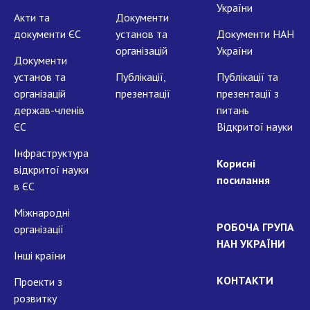
України
Акти та
Документи
документи ЄС
установ та
Документи НАН
організацій
України
Документи
установ та
Публікації,
Публікації та
організацій
презентації
презентації з
держав-членів
питань
ЄС
Відкритої науки
Інфраструктура
Корисні
відкритої науки
посилання
в ЄС
Міжнародні
РОБОЧА ГРУПА
організації
НАН УКРАЇНИ
Інші країни
КОНТАКТИ
Проекти з
розвитку