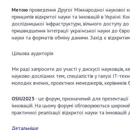
Метою
проведення Другої Міжнародної наукової ко
принципів відкритої науки та інновацій в Україні.
дослідницької інфраструктури, вільного доступу до
пришвидшення інтеграції української науки до Євр
науки та форматів обміну даними. Захід є відкрити
Цільова аудиторія
Ми раді запросити до участі у дискусії науковців, ке
науково-дослідних тем, спеціалістів у галузі ІТ-тех
молодих вчених, проектних менеджерів, керівників бі
OSIU2023
- це форум, призначений для презентації
інновацій. На цьому форумі обговорюються широкий
практичної реалізації відкритої науки та інноваці
Детальніше