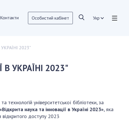
Контакти
Особистий кабінет
Укр
ВІДКРИТА НАУКА В НАН УКРАЇНИ
 УКРАЇНІ 2023"
Нормативні акти НАН України
Документи НАН України
 В УКРАЇНІ 2023"
Публікації та презентації з питань
а
Відкритої науки
Корисні посилання
ї
РОБОЧА ГРУПА НАН УКРАЇНИ
та технологій університетської бібліотеки, за
Відкрита наука та інновації в Україні 2023»
, яка
КОНТАКТИ
я відкритого доступу 2023
НОВИНИ