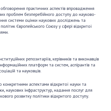
ЗАХОДИ
 є обговорення практичних аспектів впровадження
ьних проблем безперебійного доступу до науково-
ОСОБИСТИЙ КАБІНЕТ
ання системи оцінки наукових досліджень та
політик Європейського Союзу у сфері відкритої
FAQ
нями.
нституційних репозитаріїв, керівників та виконавців
-інформаційних платформ та систем, аспірантів та
соціацій та науковців.
о конкретними аспектами відкритої науки та
и, наукових інфраструктур, надання послуг для
кового розвитку політики відкритого доступу.