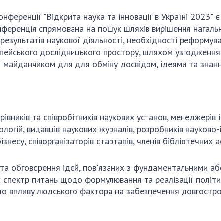
нференції "Відкрита наука та інновації в Україні 2023"
 Конференція спрямована на пошук шляхів вирішення нагал
 результатів наукової діяльності, необхідності реформув
опейського дослідницького простору, шляхом узгодження 
м майданчиком для для обміну досвідом, ідеями та знан
рівників та співробітників наукових установ, менеджерів і
нологій, видавців наукових журналів, розробників науково
знесу, співорганізаторів стартапів, членів бібліотечних а
 та обговорення ідей, пов'язаних з фундаментальними аб
 спектр питань щодо формулювання та реалізації політик
й до впливу людського фактора на забезпечення довгостро