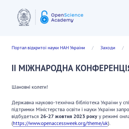
ВІДКРИТА
Портал відкритої науки НАН України
Заходи
Європей
Акти та 
ІІ МІЖНАРОДНА КОНФЕРЕНЦІЯ 
Документ
держав-ч
Інфрастр
Шановні колеги!
ЄС
Міжнарод
Державна науково-технічна бібліотека України у спі
Інші краї
підтримки Міністерства освіти і науки України запр
Проекти 
відбудеться
26-27 жовтня 2023 року
у режимі онл
Публікаці
(
https://www.openaccessweek.org/theme/uk
).