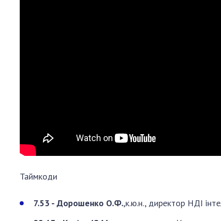
Таймкоди
7.53 - Дорошенко О.Ф.
,к.ю.н., директор НДІ ін