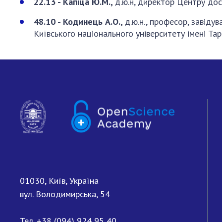
22.13 - Капіца Ю.М.,
д.ю.н, директор Центру дос
48.10 - Кодинець А.О.,
д.ю.н., професор, завіду
Київського національного університету імені Та
01030, Київ, Україна
вул. Володимирська, 54
Тел.
+38 (094) 924 95 40