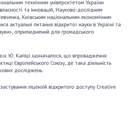
іональним технічним університетом України
 власності та інновацій, Науково-дослідним
ЗАХОДИ
Шевченка, Київським національним економічним
ОСОБИСТИЙ КАБІНЕТ
ся актуальні питання відкритої науки в Україні та
науки», оприлюднений для громадського
FAQ
ю.н. Ю. Капіці зазначалося, що впровадження
актиці Європейського Союзу, де така діяльність
укових досліджень.
застування ліцензій відкритого доступу Creative