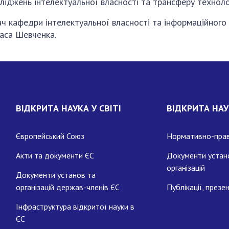
ліджень інтелектуальної власності та трансферу техноло
вач кафедри інтелектуальної власності та інформаційног
раса Шевченка.
ВІДКРИТА НАУКА У СВІТІ
ВІДКРИТА НАУ
Європейський Союз
Нормативно-прав
Акти та документи ЄС
Документи устан
організацій
Документи установ та
організацій держав-членів ЄС
Публікації, презен
Інфраструктура відкритої науки в
ЄС