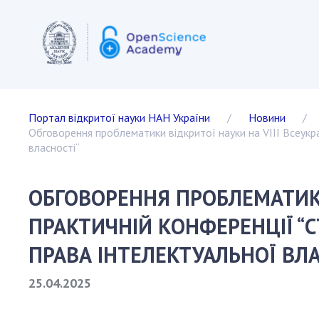
ВІДКРИТА
Портал відкритої науки НАН України
Новини
Європей
Обговорення проблематики відкритої науки на VІІІ Всеукраї
Акти та 
власності“
Документ
держав-ч
ОБГОВОРЕННЯ ПРОБЛЕМАТИКИ 
Інфрастр
ЄС
ПРАКТИЧНІЙ КОНФЕРЕНЦІЇ “С
Міжнарод
ПРАВА ІНТЕЛЕКТУАЛЬНОЇ ВЛА
Інші краї
Проекти 
25.04.2025
Публікаці