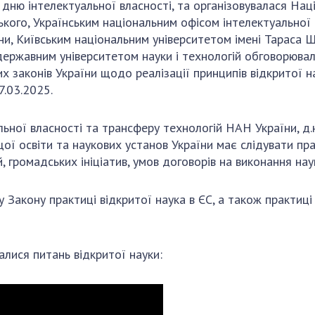
дню інтелектуальної власності, та організовувалася Нац
рського, Українським національним офісом інтелектуальної
ни, Київським національним університетом імені Тараса 
державним університетом науки і технологій обговорювали
х законів України щодо реалізації принципів відкритої 
7.03.2025.
ьної власності та трансферу технологій НАН України, д.
щої освіти та наукових установ України має слідувати пр
, громадських ініціатив, умов договорів на виконання на
 Закону практиці відкритої наука в ЄС, а також практиці 
алися питань відкритої науки: