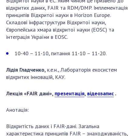
Відкритої науки в ЄС. Яким чином це призвело до
відкритих даних, FAIR та RDM/DMP. Імплементація
принципів Відкритої науки в Horizon Europe.
Складові інфраструктури Відкритої науки,
Європейська хмара відкритої науки (EOSC) та
інтеграція України в EOSC.
10-40 – 11-10, питання 11-10 – 11-20.
Лідія Гладченко,
к.е.н., Лабораторія екосистем
відкритих інновацій, КАУ.
Лекція «FAIR дані»,
презентація
,
відеозапис
.
Анотація:
Відкритість даних і FAIR-дані. Загальна
характеристика принципів FAIR – знаходжуваність,