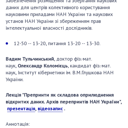
забезпечення розміщення та зберігання наукових
даних для центрів колективного користування
науковими приладами НАН України та наукових
установ НАН України зі збереженням прав
інтелектуальної власності дослідників.
12-50 -- 13-20, питання 13-20 -- 13-30.
Вадим Тульчинський
, доктор фіз.-мат.
наук,
Олександр Коломієць
, кандидат фіз.-мат.
наук, Інститут кібернетики ім. В.М.Глушкова НАН
України.
Лекція "Препринти як складова оприлюднення
відкритих даних. Архів перепринтів НАН України",
презентація
,
відеозапис
.
Аннотація: