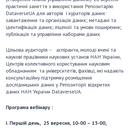
NEWS
практичні заняття з використання Репозитарію
EVENTS
DataverseUA для авторів і кураторів даних:
завантаження та організація даних; метадані та
PERSONAL OFFICE
ідентифікація даних; ліцензії та умови поширення;
публікація та управління наборами даних.
FAIRY
Цільова аудиторія -- аспіранти, молоді вчені та
наукові працівники наукових установ НАН України,
Центрів колективного користування науковим
обладнанням та університетів, фахівці, які надають
консультаційну підтримку розміщення
дослідницьких даних у Репозиторії відкритих
даних НАН України DataverseUA.
Програма вебінару :
І. Першій день, 25 вересня, 10-00 – 13-00,