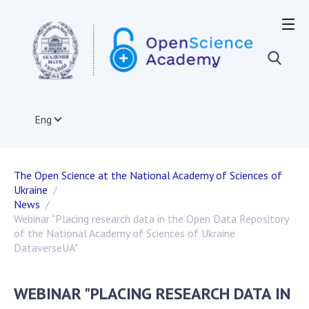
OPEN SCIENCE IN THE WORLD
European Union
Acts and documents of the EU
Documents of institutions and organizations of
Eng
EU member states
The infrastructure of open science in the EU
International organizations
The Open Science at the National Academy of Sciences of
Other countries
Ukraine
Projects on the development of open science
News
Publications, presentations
Webinar "Placing research data in the Open Data Repository
of the National Academy of Sciences of Ukraine
DataverseUA"
OPEN SCIENCE IN UKRAINE
WEBINAR "PLACING RESEARCH DATA IN
Normative and legal acts