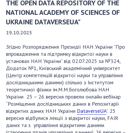
Documents of institutions and organizations
THE OPEN DATA REPOSITORY OF THE
Publications, presentations
NATIONAL ACADEMY OF SCIENCES OF
UKRAINE DATAVERSEUA"
OPEN SCIENCE AT THE NATIONAL ACADEMY OF
19.10.2025
SCIENCES OF UKRAINE
Згідно Розпорядження Президії НАН України “Про
Normative acts of the National Academy of
впровадження та підтримку відкритої науки в
Sciences of Ukraine
установах НАН України” від 02.07.2025 за №324,
Documents of the National Academy of Sciences
Додаток №1, Київський академічний університет
of Ukraine
(Центр компетенцій відкритої науки та управління
Publications and Presentations on Open Science
дослідницькими даними) спільно з Інститутом
теоретичної фізики ім.М.М.Боголюбова НАН
Useful links
України 25 – 26 вересня провели онлайн вебінар
“Розміщення дослідницьких даних в Репозитарії
NANU WORKING GROUP
відкритих даних НАН України
DataverseUA
”. 25
вересня відбулися лекції з відкритої науки, FAIR
CONTACTS
даних та з управління відкритими даними
(створення планів управління даними). 26 вересня –