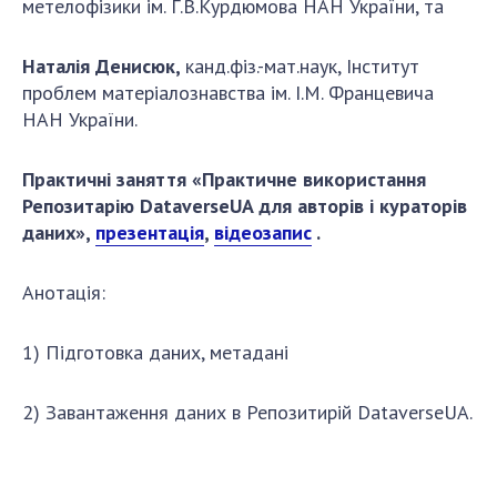
метелофізики ім. Г.В.Курдюмова НАН України, та
Наталія Денисюк,
канд.фіз.-мат.наук, Інститут
проблем матеріалознавства ім. І.М. Францевича
НАН України.
Практичні заняття «Практичне використання
Репозитарію DataverseUA для авторів і кураторів
даних»,
презентація
,
відеозапис
.
Анотація:
1) Підготовка даних, метадані
2) Завантаження даних в Репозитирій DataverseUA.